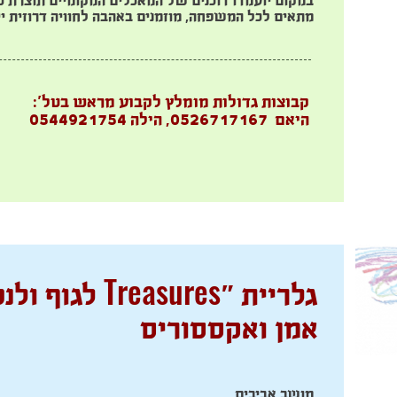
במקום יועמדו דוכנים של המאכלים המקומיים תוצרת טר
מתאים לכל המשפחה, מוזמנים באהבה לחוויה דרוזית יי
קבוצות גדולות מומלץ לקבוע מראש בטל':
היאם 0526717167, הילה 0544921754
Treasures
גלריית "
לגוף ולנ
אמן ואקססוריס
מושב אביבים