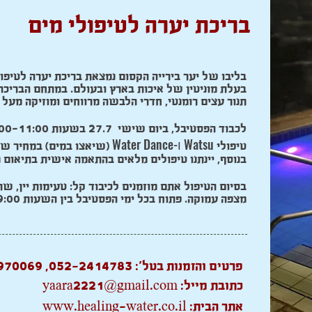
בריכת יערה לטיפולי מים
בליבו של יער בירייה הקסום נמצאת בריכת יערה לטיפול
בעלת מוניטין של איכות בארץ ובעולם. במתחם הבריכה ה
תנור עצים רומנטי, חדרי הלבשה מרווחים ומוזיקה מעל 
Watsu ו-Water Dance
טיפולי
(שיאצו במים) במחיר של 50 שח בלבד. מהרו להירש
בנוסף, יינתנו טיפולים מלאים בהתאמה אישית בתיאום
בסיום הטיפול אתם מוזמנים לכיבוד קל: טעימות יין, ש
מצפה עמוקה. פתוח בכל ימי הפסטיבל בין השעות 09:00 עד 21:00
פרטים והזמנות בטל':
052-2414783
,
970069
כתובת מייל:
yaara2221@gmail.com
אתר הבית:
www.healing-water.co.il