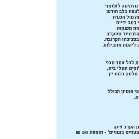
 מדהימה לשוחרי
לצפת בלב חורש
 מול הכנרת,
 רחב ידיים
 הכרמים’ מסעדה
סביבתו הקרובה.
 ליהנות מחבילות
ים ונעלי בית,
לווה בכוס יין
י פנסיון הכולל
ת.
 הערב אינה
כוללת דמי שירות מלצרים | ב-29.7.18 ערב 'צלילים וטעמים בשניים' – תוספת 50 ₪