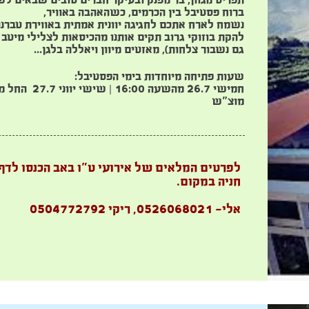
תפריט מגוון, בר מפנק ובעיקר חברים טובים שבאים ל
ברוח פסטיבל בין הכרמים, כשהאהבה באוויר,
נשמח לארח אתכם לחגיגה יוונית אמתית באווירת טברנה
להקת בוזוקי גרוב תקים אותנו מהכיסאות לצלילי מיטב לה
גם נשבור צלחות), מאזטים מיוון ויאללה בלגן...
שעות פתיחה מיוחדות בימי הפסטיבל:
חמישי 26.7 מהשעה 16:00 |
שישי יווני 27.7 החל מהשעה 14:00 ועד כניסת שבת
מוצ"ש
לפרטים המלאים של אירועי ט"ו באב הכנסו לדף
חניה במקום.
אלי- 0526068021, ריקי 0504772792