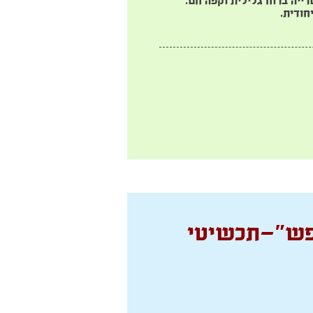
ייה ברוח גלילית וקפה חם.
חודית.
פש"—תכשיטי