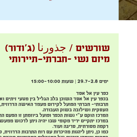
שורשים / جذورنا (ג'ודור)
מיזם נשי –חברתי-תיירותי
ימים 29.7-2.8 | שעות 15:00-10:00
כפר עין אל אסד
בכפר עין אל אסד השוכן בלב הגליל בין מטעי זיתים ואל
תרבותי- חברתי הפועל לקידום מעמד האישה הדרוזית,
העסקית ושילובה בשוק העבודה.
המרכז הוקם ע"י נשות הכפר ופועל ביוזמתן זו הפעם הר
במרכז יתקיים יריד מקומי שבו יהיה ניתן לרכוש ממעשה
רקמה מסורתית, סריגה ועוד.
כמו כן, ניתן ליהנות מהיכרות עם רוח התרבות הדרוזית, 