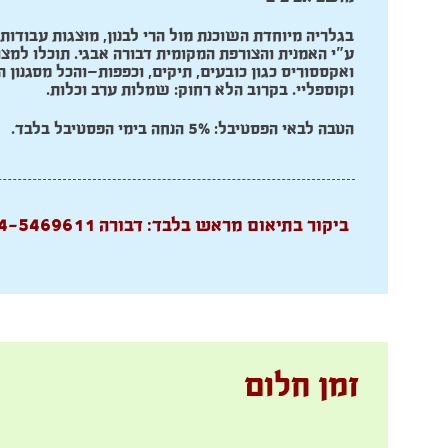
בגלריה מיוחדת השוכנת מול הרי לבנון, מוצגות עבודות
ע"י האמנית והצורפת המקומית דבורה אבגי. תוכלו למצו
ואקססוריס כגון כובעים, תיקים, וכפפות—והכל מסגנון
וקוספליי. בקרוב הלא רחוק: שמלות ערב וכלות.
הטבה לבאי הפסטיבל: 5% הנחה בימי הפסטיבל בלבד.
ביקור בתיאום מראש בלבד: דבורה 054-5469611.
זמן חלום