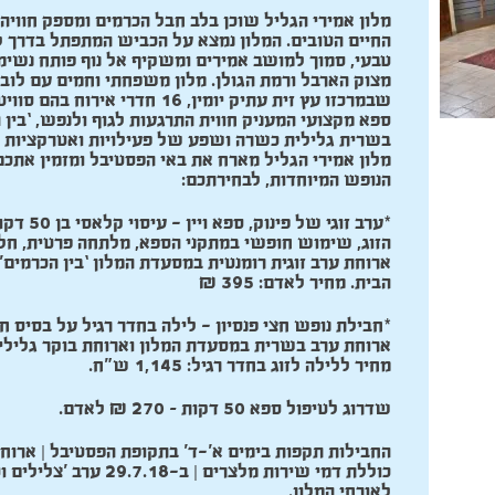
מלון אמירי הגליל שוכן בלב חבל הכרמים ומספק חוויה
החיים הטובים. המלון נמצא על הכביש המתפתל בדרך 
טבעי, סמוך למושב אמירים ומשקיף אל נוף פותח נשימה
מצוק הארבל ורמת הגולן. מלון משפחתי וחמים עם לובי
שבמרכזו עץ זית עתיק יומין, 16 חדרי אירוח בהם סוויטות מפנקות,
ספא מקצועי המעניק חווית התרגעות לגוף ולנפש, ‘בין
בשרית גלילית כשרה ושפע של פעילויות ואטרקציות ב
מלון אמירי הגליל מארח את באי הפסטיבל ומזמין אתכם
הנופש המיוחדות, לבחירתכם:
*ערב זוגי של פינוק, ספא ויין - עיסוי קלאסי בן 50 דקות לכל אחד מבני
הזוג, שימוש חופשי במתקני הספא, מלתחה פרטית, חלוק
ארוחת ערב זוגית רומנטית במסעדת המלון ‘בין הכרמים’ מ
הבית. מחיר לאדם: 395 ₪
*חבילת נופש חצי פנסיון - לילה בחדר רגיל על בסיס חצ
ארוחת ערב בשרית במסעדת המלון וארוחת בוקר גלילי
מחיר ללילה לזוג בחדר רגיל: 1,145 ש"ח.
שדרוג לטיפול ספא 50 דקות – 270 ₪ לאדם.
החבילות תקפות בימים א’-ד’ בתקופת הפסטיבל | ארוחת
לאורחי המלון.