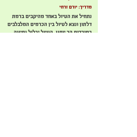
מדריך: יורם זרחי
נתחיל את הטיול באחד מהיקבים ברמת
דלתון ונצא לטיול בין הכרמים המלבלבים
במורדות הר יוחנן. הטיול יכלול נסיעה
חווייתית, הסברים ותצפיות נוף על גבול
הצפון, מעיין נובע בעין עלווה, צמחיית
נחלים, אפשרות להליכה רגלית קצרצרה
במהלך הטיול והפסקת אבטיח קר ליד
המעיין.
משך הטיול – כשעה וחצי (ניתן להאריך
את הטיול בתוספת של 200 ש”ח לכל
שעה נוספת).
הטיול יתקיים בכל ימי הפסטיבל בתאום
מראש בטל’:
050-5316140
| מחיר מיוחד לבאי הפסטיבל – 700 ש”ח
לג’יפ 7 או 8 מקומות.
יש מחיר מוזל לזוגות