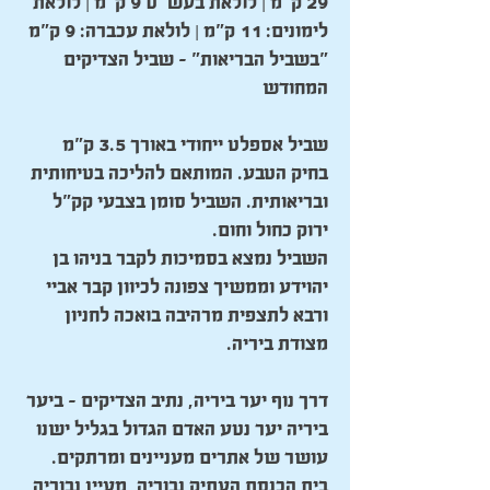
29 ק"מ | לולאת בעש"ט 9 ק"מ | לולאת
לימונים: 11 ק"מ | לולאת עכברה: 9 ק"מ
"בשביל הבריאות" – שביל הצדיקים
המחודש
שביל אספלט ייחודי באורך 3.5 ק"מ
בחיק הטבע. המותאם להליכה בטיחותית
ובריאותית. השביל סומן בצבעי קק"ל
ירוק כחול וחום.
השביל נמצא בסמיכות לקבר בניהו בן
יהוידע וממשיך צפונה לכיוון קבר אביי
ורבא לתצפית מרהיבה בואכה לחניון
מצודת ביריה.
דרך נוף יער ביריה, נתיב הצדיקים – ביער
ביריה יער נטע האדם הגדול בגליל ישנו
עושר של אתרים מעניינים ומרתקים.
בית הכנסת העתיק נבוריה, מעיין נבוריה,