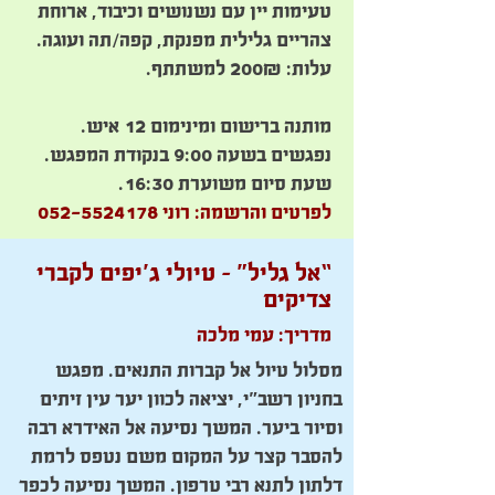
טעימות יין עם נשנושים וכיבוד, ארוחת
צהריים גלילית מפנקת, קפה/תה ועוגה.
עלות: 200₪ למשתתף.
מותנה ברישום ומינימום 12 איש.
נפגשים בשעה 9:00 בנקודת המפגש.
שעת סיום משוערת 16:30.
לפרטים והרשמה: רוני
052-5524178
“אל גליל” – טיולי ג’יפים לקברי
צדיקים
מדריך: עמי מלכה
מסלול טיול אל קברות התנאים. מפגש
בחניון רשב”י, יציאה לכוון יער עין זיתים
וסיור ביער. המשך נסיעה אל האידרא רבה
להסבר קצר על המקום משם נטפס לרמת
דלתון לתנא רבי טרפון. המשך נסיעה לכפר