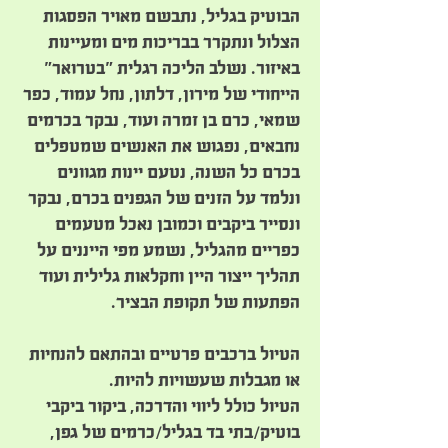
הבוטיק בגליל, נתבשם מאויר הפסגות
הצלול ונתקרר בבריכות מים ומעיינות
באיזור. נשלב הליכה רגלית "בטרואר"
הייחודי של מירון, דלתון, נחל עמוד, כפר
שמאי, כרם בן זמרה ועוד, נבקר בכרמים
נחבאים, נפגוש את האנשים שמטפלים
בכרם כל השנה, נטעם יינות מגוונים
ונלמד על הזנים של הגפנים בכרם, נבקר
ונסייר ביקבים וכמובן נאכל מטעמים
כפריים מהגליל, נשמע מפי הייננים על
תהליך ייצור היין וחקלאות גלילית ועוד
הפתעות של תקופת הבציר.
הטיול ברכבים פרטיים ובהתאם להנחיות
או מגבלות שעשויות להיות.
הטיול כולל ליווי והדרכה, ביקור ביקבי
בוטיק/בתי בד בגליל/כרמים של גפן,