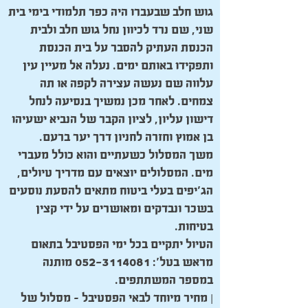
גוש חלב שבעברו היה כפר תלמודי בימי בית
שני, שם נרד לכיוון נחל גוש חלב ולבית
הכנסת העתיק להסבר על בית הכנסת
ותפקידו באותם ימים. נעלה אל מעיין עין
עלווה שם נעשה עצירה לקפה או תה
צמחים. לאחר מכן נמשיך בנסיעה לנחל
דישון עליון, לציון הקבר של הנביא ישעיהו
בן אמוץ וחזרה לחניון דרך יער ברעם.
משך המסלול כשעתיים והוא כולל מעברי
מים. המסלולים יוצאים עם מדריך טיולים,
הג’יפים בעלי ביטוח מתאים להסעת נוסעים
בשכר ונבדקים ומאושרים על ידי קצין
בטיחות.
הטיול יתקיים בכל ימי הפסטיבל בתאום
מראש בטל’:
052-3114081
מותנה
במספר המשתתפים.
| מחיר מיוחד לבאי הפסטיבל – מסלול של